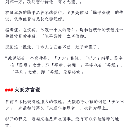
刘邦一方。项羽曾评价他「有才无德」。
在日本版的陈平品行不端说中，主要是依据「陈平盗嫂」的传
说，认为他曾与兄长之妻通奸。
据考证，在汉初，污蔑一个人的清白，造和他嫂子的黄谣是一
种很常见的手段，「陈平盗嫂」立不住脚。
况且这一说法，日本人自己都不信，过于牵强了。
此说还有一个变种是， 「チン」指陈，「ピラ」指平。陈字
有「陈腐」之意，即「平庸、普通」；平字也有「普通」、
「平凡」之意，即「普通、无足轻重」
大阪方言说
目前日本比较有说服力的假说。 大阪称呼小孩的词汇「チンピ
ラ」，和最初的语义「未成年犯罪者」，也都对得上。
拆开的释义，看起来也是那么回事。没有可以多做解释的地
方。