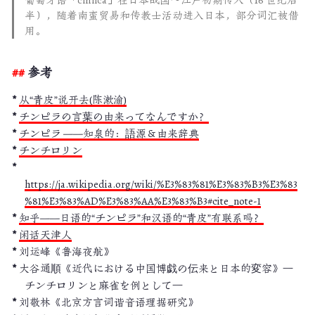
半），随着南蛮贸易和传教士活动进入日本，部分词汇被借
用。
参考
从“青皮”说开去(陈漱渝)
チンピラの言葉の由来ってなんですか？
チンピラ ——知泉的：語源＆由来辞典
チンチロリン
https://ja.wikipedia.org/wiki/%E3%83%81%E3%83%B3%E3%83
%81%E3%83%AD%E3%83%AA%E3%83%B3#cite_note-1
知乎——日语的“チンピラ”和汉语的“青皮”有联系吗？
闲话天津人
刘运峰《鲁海夜航》
大谷通順《近代における中国博戯の伝来と日本的変容》－
チンチロリンと麻雀を例として－
刘敬林《北京方言词谐音语理据研究》