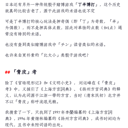
日本还有另外一种传统骰子赌博游戏「
丁半博打
」，这个历史
就真的比较古老了，源于此游戏的术语也说不定
可是丁半博打的核心玩法是押奇偶（即「丁」为奇数，「半」
为偶数），而不是押具体点数，因此对单独的点数（如1点）通
常没有特别的术语。
也没有查到类似赌博游戏中「チン」读音类似的术语。
也许来自更朴素的「比大小」类骰子游戏吧？
「青皮」考
除了《官场现形记》和《文明小史》， 刘运峰在《「青皮」
考》中，又援引了《上海方言詞典》、《扬州方言词典》的释
义，认为此词源于江浙一带的方言，当时（清末民初）北方并
不以「青皮」称呼流氓无赖。
我搜索了一下，只找到了 1997 年李榮编纂的《上海方言詞
典》，1996 年黄继林编纂的《扬州方言词典》，成书时间均为
现代，且书中未附词语的出处。