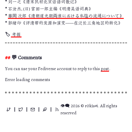
刘一之《清末民初北京话语词散记》
石汝杰, (日) 宫田一郎主编《明清吴语词典》
藤岡 次郎《清朝道光期両淮における私塩の流通について》
郭绪印《评清帮的发源和演变——在泛长三角地区的转化》
考据
💬 Comments
You can use your Fediverse account to reply to this
post
.
Error loading comments
👁️‍🗨️ 2026 © r0k1s#i. All rights
reserved