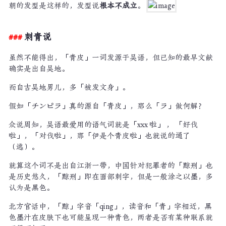
朝的发型是这样的，发型说
根本不成立
。
刺青说
虽然不能得出，「青皮」一词发源于吴语，但已知的最早文献
确实是出自吴地。
而自古吴地男儿，多「被发文身」。
假如「チンピラ」真的源自「青皮」，那么「ラ」做何解？
众说周知，吴语最爱用的语气词就是「xxx 啦」 ， 「好伐
啦」，「对伐啦」，那「伊是个青皮啦」也就说的通了
（逃）。
就算这个词不是出自江浙一带，中国针对犯罪者的「黥刑」也
是历史悠久，「黥刑」即在面部刺字，但是一般涂之以墨，多
认为是黑色。
北方官话中，「黥」字音「qing」，读音和「青」字相近，黑
色墨汁在皮肤下也可能呈现一种青色，两者是否有某种联系就