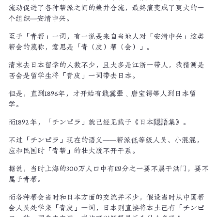
流动促进了各种帮派之间的兼并合流，最终演变成了更大的一
个组织—安清中兴。
至于「青帮」一词，有一说是来自当地人对「安清中兴」这类
帮会的蔑称，意思是「青（皮）帮（会）」。
清末去日本留学的人数不少，且大多是江浙一带人，我猜测是
否会是留学生将「青皮」一词带去日本。
但是，直到1896年，才开始有戢冀翚﹑唐宝锷等人到日本留
学。
而1892 年，「チンピラ」就已经见载于《日本隠語集》。
不过「チンピラ」现在的语义——帮派低等级人员、小混混，
应和民国时「青帮」的壮大脱不开干系。
据说，当时上海的300万人口中有四分之一要不属于洪门，要不
属于青帮。
而各种帮会当时和日本方面的交流并不少，假设当时从中国帮
会人员处学来「青皮」一词，日本则直接将本土已有「チンピ