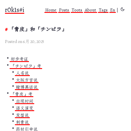
r0k1s#i
Home
Posts
Toots
About
Tags
En
|
「青皮」和「チンピラ」
Posted on 6月 20, 2025
初步考证
「チンピラ」考
人名说
大阪方言说
赌博黑话说
「青皮」考
出现时间
语义演变
发型说
刺青说
药材引申说