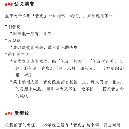
语义演变
至于为什么用「青皮」一词指代「流氓」，来源说法不一：
刺青说
因流氓一般臂上刺青
发型说
流氓都爱剃光头，露出青色的头皮
药材引申说
青皮本义为青桔皮，跟「陈皮」相对 ： 「陈皮浮而升，入
脾，肺气分；青皮沉而降，入肝，胆气分。」《本草纲目·
果二·桔》
果未熟而皮涩，青皮跋扈而有韧性，皮、脾又同音，指人
的思想未成熟， 后引申为天不怕、地不怕，「愣头青」似
的流氓
发型说
根据前面的考证， 1759年就已经有「青皮」这个词，而当时清