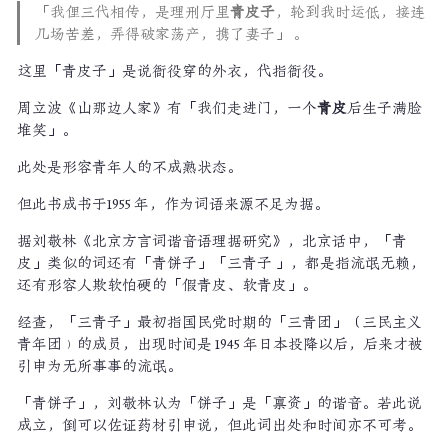
「我俚三代相传，是理刑厅里
青皮子
，轮到我时运低，接连
几场苦差，弄得破家荡产，携了妻子」 。
这里「青皮子」是说衙役穿的外衣，代指衙役。
周立波《山那边人家》有「我们走进门，一个
青皮
后生子满脸
堆笑」。
此处是形容青年人的不成熟状态。
但此书成书于1955 年，作为词语来源不足为据。
据刘敬林《北京方言词谐音语理据研究》，北京话中，「青
皮」类似的词还有「青饼子」「三青子 」，都是指流氓无赖，
还有形容人欺软怕硬的「假青皮、软青皮」。
经查，「三青子」最初指国民党时期的「三青团」（三民主义
青年团﹚的成员，出现时间是 1945 年日本投降以后，后来才被
引申为无所事事的流氓。
「青饼子」，刘敬林认为「饼子」是「禀资」的谐音。若此说
成立，倒可以佐证药材引申说，但此词出处和时间亦不可考。