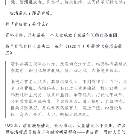
党
、
安清道友
者。引类呼。恃众把持。成固结不可解之势」
「安清道友」即是青帮。
那「青皮党」是什么？
资料不多，只知道是一个大致成立于嘉道年间的盐枭集团。
最早见包世臣于嘉庆二十五年（1820 年）所著的《庚辰杂著
五》：
漕私亦买自天津公口岸，及淮南之江甘总。唯潞私有枭贩夹
杂其中，而川私与淮北凤、颍、泗之私，为枭徒自贩耳。
枭徒之首名大仗头，其副名副仗头，下则有秤手、书手，总
名曰当
青皮
。各站码头，私盐过其地则输钱，故曰盐关。为
私贩过秤主交易，故又曰盐行。争夺码头，打仗过于战阵，
又有乘夜率众贼杀者，名曰放黑刀。遣人探听，名曰把沟。
巨枭必防黑刀，是以常聚集数百人，筑土开濠，四面设炮
位、鸟枪、长矛、大刀、鞭锤之器毕具。
1852 年，清朝废除漕运，改为海运，大量漕运水手失业，许多
原安清帮成员投身于当时的明星帮会——青皮党，同时人员的