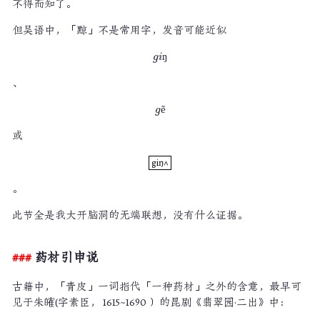
不得而知了。
但吴语中，「黥」不是常用字，发音可能近似
ŋ
g
g
i
i
ŋ
、
ẽ
g
g
ẽ
或
giŋ^
giŋ^
。
此节全是我大开脑洞的无端联想，没有什么证据。
药材引申说
古籍中，「青皮」一词指代「一种药材」之外的含意，最早可
见于朱㿥(字素臣， 1615~1690 ）的昆剧《翡翠园·二出》中：