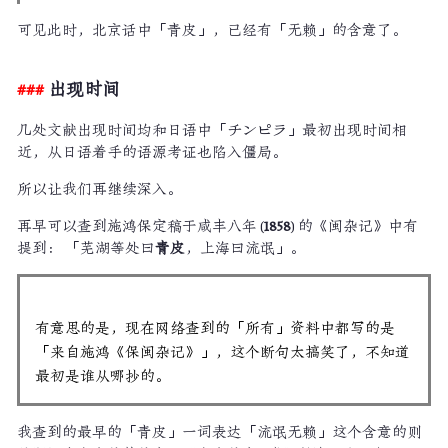
可见此时，北京话中「青皮」，已经有「无赖」的含意了。
出现时间
几处文献出现时间均和日语中「チンピラ」最初出现时间相
近，从日语着手的语源考证也陷入僵局。
所以让我们再继续深入。
再早可以查到施鸿保定稿于咸丰八年 (
1858
) 的《闽杂记》中有
提到： 「芜湖等处曰
青皮
，上海曰流氓」。
有意思的是，现在网络查到的「所有」资料中都写的是
「来自施鸿《保闽杂记》」，这个断句太搞笑了，不知道
最初是谁从哪抄的。
我查到的最早的「青皮」一词表达「流氓无赖」这个含意的则