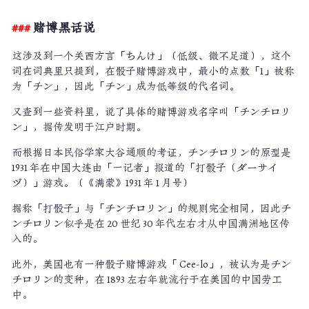
赌博黑话说
这涉及到一个关西方言「ちんけ」（低级、微不足道），这个
词在词典里只提到，在骰子赌博游戏中，最小的点数「1」被称
为「チン」，因此「チン」成为低等级的代名词。
又查到一些资料里，说了具体的赌博游戏名字叫「チンチロリ
ン」，据传发明于江户时期。
而根据日本民俗学家大谷通顺的考证，チンチロリン的原型是
1931 年在中国大连由「一记者」报道的「打骰子（ダーサイ
ヅ）」游戏。（《满蒙》1931 年 1 月号）
据称「打骰子」与「チンチロリン」的规则完全相同，因此チ
ンチロリン似乎是在 20 世纪 30 年代左右才从中国满洲地区传
入的。
此外，美国也有一种骰子赌博游戏「 Cee-lo」，被认为是チン
チロリン的变种，在 1893 左右年就流行于在美国的中国劳工
中。