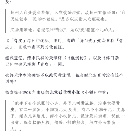
及：
扬州人白昼爱坐茶馆，入夜爱睡浴堂，故扬州有俗语曰：“白
天皮包水，晚 晌水包皮。”是亦以皮指人之躯壳也。
又扬州等地，名流氓曰“青皮”，是以“皮”指整个儿的人。
《「青皮」考》中还称，旧时上海的「拆白党」党众自称「青
皮」，则根本查不到其他佐证。
经我查证，清末民初的天津评书《混混论》，以及《津门杂
记》中确无提到「青皮」一词。
也许天津本地确实不以此词称流氓，但当时北方真的没有这个
词吗？
松友梅于1908 年出版的
北京话世情小说
《小额》中有：
「他手下有个跑账的小连，外号儿叫
青皮连
，没事竟耍
青
皮
，有二十多岁，小辫顶儿大 反骨，有几个小麻子儿，尖鼻
子，闻点儿鼻烟儿，两个小权骨儿，说话发头卖项，凭他 一
张嘴，就欠扛俩月枷，借着小额的势力，很在外头欺负
人。」