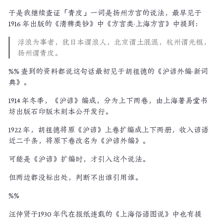
于是我继续查证「青皮」一词是扬州方言的说法，最早见于
1916 年出版的《清稗类钞》中《方言类·上海方言》中提到：
浮浪为事者，犹日本谓浪人，北京谓土混混，杭州谓光棍，
扬州谓青皮。
%% 查到的资料都说这句话最初见于胡祖德的《沪谚外编·新词
典》。
1914 年冬季，《沪谚》编成，分为上下两卷，由上海著易堂书
坊出版石印版木刻本公开发行。
1922 年，胡祖德将原《沪谚》上卷扩编成上下两册，收入谚语
近二千条，将原下卷改名为《沪谚外编》。
可能是《沪谚》扩编时，才引入这个说法。
但两边都没标出处，判断不出谁引用谁。
%%
汪仲贤于1930 年代在报纸连载的《上海俗语图说》中也有提