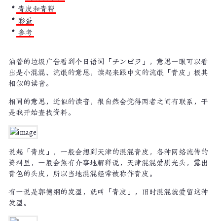
青皮和青帮
彩蛋
参考
油管的垃圾广告看到个日语词「チンピラ」，意思一眼可以看
出是小混混、流氓的意思，读起来跟中文的流氓「青皮」极其
相似的读音。
相同的意思，近似的读音，很自然会觉得两者之间有联系，于
是我开始查找资料。
说起「青皮」，一般会想到天津的混混青皮，各种网络流传的
资料里，一般会煞有介事地解释说，天津混混爱剔光头，露出
青色的头皮，所以当地混混经常被称作青皮。
有一说是郭德纲的发型，就叫「青皮」，旧时混混就爱留这种
发型。