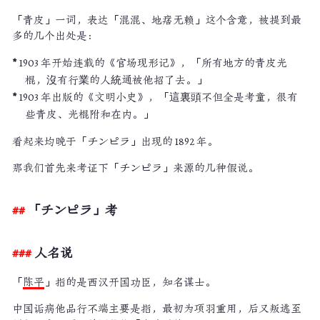
「青皮」一词，表达「混混、地痞无赖」这个含意，被提到最
多的几个出处是：
1903 年开始连载的《官场现形记》，「所有地方的青皮光
棍，沒有行業的人統通被他招了去。」
1903 年出版的《文明小史》，「這裏頭不但全是考童，很有
些青皮、光棍附和在内。」
看起来均晚于「チンピラ」出现的 1892 年。
那我们首先来考证下「チンピラ」来源的几种假说。
「チンピラ」考
人名说
「
陈平
」指的是西汉开国功臣，知名谋士。
中国诟病他品行不端主要是指，最初为项羽重用，后又叛逃至