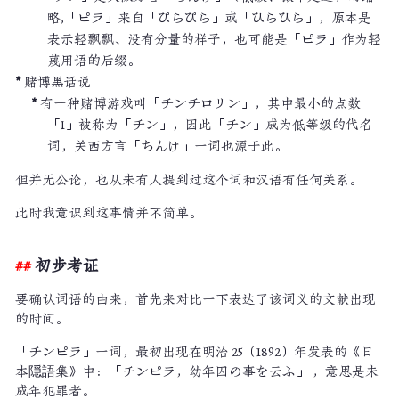
略,「ピラ」来自「ぴらぴら」或「ひらひら」，原本是
表示轻飘飘、没有分量的样子，也可能是「ピラ」作为轻
蔑用语的后缀。
赌博黑话说
有一种赌博游戏叫「チンチロリン」，其中最小的点数
「1」被称为「チン」，因此「チン」成为低等级的代名
词，关西方言「ちんけ」一词也源于此。
但并无公论，也从未有人提到过这个词和汉语有任何关系。
此时我意识到这事情并不简单。
初步考证
要确认词语的由来，首先来对比一下表达了该词义的文献出现
的时间。
「チンピラ」一词，最初出现在明治 25（1892）年发表的《日
本隠語集》中：「チンピラ，幼年囚の事を云ふ」 ，意思是未
成年犯罪者。