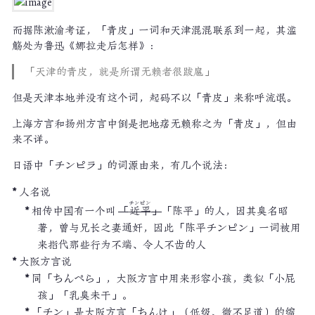
而据陈漱渝考证，「青皮」一词和天津混混联系到一起，其滥
觞处为鲁迅《娜拉走后怎样》：
「天津的青皮，就是所谓无赖者很跋扈」
但是天津本地并没有这个词，起码不以「青皮」来称呼流氓。
上海方言和扬州方言中倒是把地痞无赖称之为「青皮」，但由
来不详。
日语中「チンピラ」的词源由来，有几个说法：
人名说
チンピン
相传中国有一个叫
「
近平
」
「陈平」的人，因其臭名昭
著，曾与兄长之妻通奸，因此「陈平チンピン」一词被用
来指代那些行为不端、令人不齿的人
大阪方言说
同「ちんぺら」，大阪方言中用来形容小孩，类似「小屁
孩」「乳臭未干」。
「チン」是大阪方言「ちんけ」（低级、微不足道）的缩