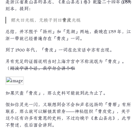
是浙江省象山县的县志、《象山县志 1 卷》乾隆二十四年 (
1759
)
刻本，提到：
鳏夫曰光棍，无赖子则曰
青皮
光棍
总结，并不限于「扬州」和「芜湖」两地，最晚在 1759 年，江
浙一带就已经普遍存在「青皮」一词。
到了 1900 年代，「青皮」一词在北京话中亦有出现。
另有充足的证据说明当时上海方言中不称流氓为「青皮」。
（
刚波宁讲个话，我宁勿会讲个啦
如果只查「青皮」，那么史料可能就到此为止了。
假如你灵光一闪，又联想到会不会和声名远扬的「青帮」有所
联系，那么就可以解锁其前身——神秘组织「青皮党」，关于
这个还有许多有意思的史料，不过均晚于《象山县志》，此节
不赘述，在后面会讲到。