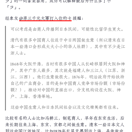
ラ」的一词拿来套用，或许可以解释最后为什么多了个
「ラ」。
经象友
@率三千元大軍打入你的卡
提醒：
可以考虑是由商人传播到日本民间，可能性比留学生更大。
清代有很多中国商人往返于中日两国做生意（所以清末在日
本一些港口会形成大大小小的华人社群），其中有不少是江
浙人士。
1868年大阪开港，当时有很多中国人从长崎移居到大阪和神
户，其中广东人最多，其次就是福建人和三江人（江苏、浙
江、江西）。他们生意做很大，1876年，明治政府开始扶持
自己的广业商会，目的是和中国商人竞争市场份额（市场份
额？），推动对中国的直接出口，分支机构设在大阪、神
户、上海、香港等地。
这些中国生意人和日本民间社会以及文化精英都有往来。
比较有名的人士比如冯耕三，制笔商人，早年在东京生活，后
来长期往来上海、东京、京都之间做生意。清末一些日本文人
到访中国江浙地区，比如1878年长尾无墨到访上海，是他做中