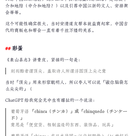
介和地陪（中介和地陪？）以及引荐中国江浙的文人、安排聚
会等等。
这个可能性确实很大，当时安清道友帮本就盐商起家，中国古
代的商贩也和帮会一直有着千丝万缕的关系。
彩蛋
《象山县志》讲青皮，紧接的一句是：
刻而黠者谓顶尖，盖取诗人所谓浮图顶上尖之意
当时「顶尖」用来形容聪明人，所以夸人可以说「诶你脑袋怎
么尖尖的」（
ChatGPT 给我完全无中生有瞎扯的一个说法：
葡萄牙语
「chinca（チンカ）」或「chinquedo（チンケー
ド）」
意思是「便宜货、粗制滥造的东西、装饰品、玩具」
葡萄牙语「chinca」在日本战国～江户初期传入（16 世纪后