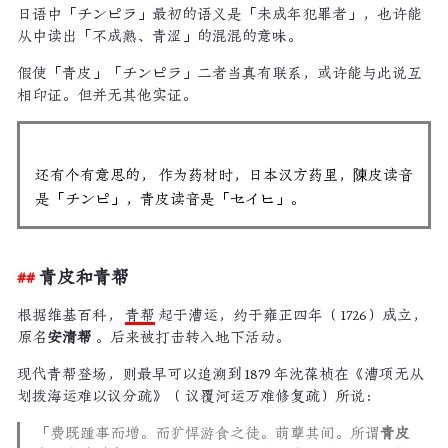
日语中「チンピラ」最初的语义是「未成年犯罪者」，也许能
从中读出「不成熟、青涩」的混混的意味。
假使「青皮」「チンピラ」二者当真有联系，或许能与此说互
相印证。但并无其他实证。
还有个有意思的， 作为药材时，日本汉方药里，陳皮读音
是「チンピ」，青皮读音是「セイヒ」。
青皮和青帮
根据维基百科，
青帮
起于漕运，约于雍正四年（ 1726）成立，
原名
安清帮
。后来被打击转入地下活动。
现代青帮登场，则最早可以追溯到 1879 年沈葆桢在《漕项无从
划拨海运难以议分疏》（ 议覆河运万难修复疏）所说：
「费既踵事而增。而犷悍游食之徒。萌孽其间。所谓
青皮