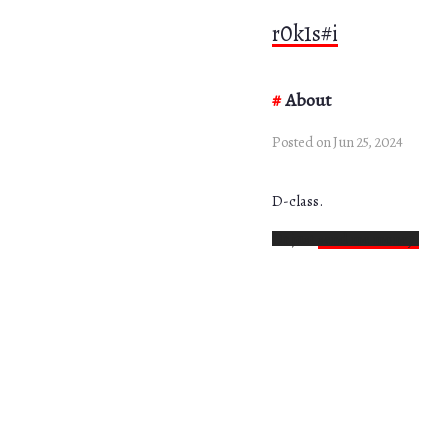
r0k1s#i
About
Posted on Jun 25, 2024
D-class.
Or just
send me money.